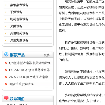
在实际应用中，它的用途广泛。
蒸馏蒸发设备
酮类化合物，还是从动物组织中提
干燥设备
原料，为后续的药物研发和生产奠
中提取天然香精，从茶叶中提取茶
制药包装设备
化工领域，用于分离和提纯各种化
灭菌设备
原料。
其他制药设备
片剂丸剂设备
操作多功能提取罐也有一定的规
剂的充分接触。投料时，要严格按
数，控制搅拌速度、温度和提取时
推荐产品
更多...
的成品。
QN型球型浓缩器 提取浓缩设备
HS.Z32-100不锈钢重蒸馏水器
随着科技的不断进步，也在不断
ZN-50/10000真空减压浓缩罐
统的引入，让提取过程更加自动化
作，大大提高了生产效率和产品质
可倾式球形浓缩锅
多功能提取罐以其结构设计、科
联系我们
也为各行业的进步注入了*动力。