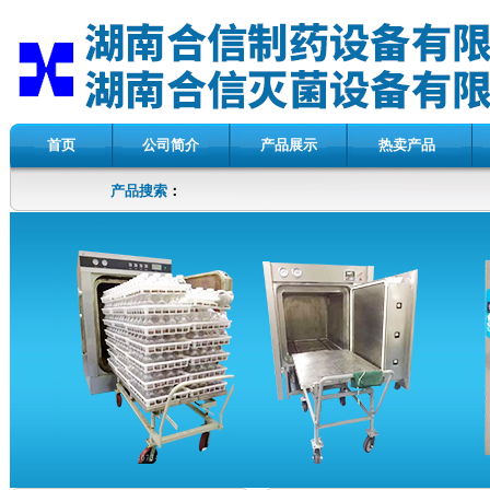
首页
公司简介
产品展示
热卖产品
产品搜索
：