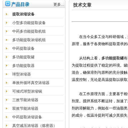
产品目录
更多...
技术文章
提取浓缩设备
小型多功能提取设备
中药多功能提取机组
在当今众多工业与科研领域，多
多功能提取浓缩机组
原理，服务于各类物料提取需求的
中药提取设备
多功能提取罐
从结构上看，
多功能提取罐
有
为提取过程提供了稳定的环境。罐
多功能提取器
混合，确保溶剂与原料的充分接触
球型浓缩器
温度控制，无论是高温提取以获取
单效外循环真空浓缩器
可倾式球型浓缩锅
在工作原理方面，主要基于相似
三效节能浓缩器
剂里。搅拌系统不断运转，加速了
剂的溶解能力，例如在一些油脂类
双效节能浓缩器
的成分，低温冷提则可减少其损失
中药提取浓缩设备
真空减压浓缩器（炼密器）