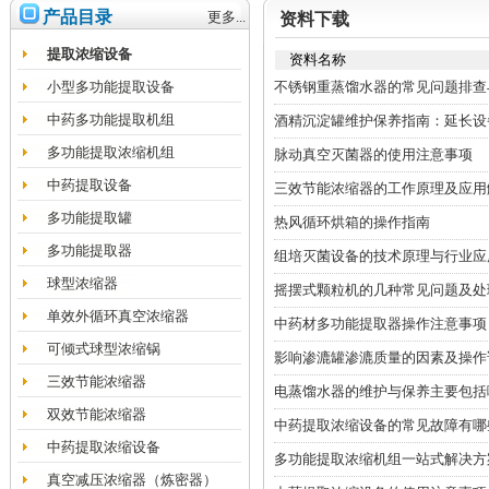
产品目录
更多...
资料下载
提取浓缩设备
资料名称
小型多功能提取设备
不锈钢重蒸馏水器的常见问题排查
中药多功能提取机组
酒精沉淀罐维护保养指南：延长设
多功能提取浓缩机组
脉动真空灭菌器的使用注意事项
中药提取设备
三效节能浓缩器的工作原理及应用
多功能提取罐
热风循环烘箱的操作指南
多功能提取器
组培灭菌设备的技术原理与行业应
球型浓缩器
摇摆式颗粒机的几种常见问题及处
单效外循环真空浓缩器
中药材多功能提取器操作注意事项
可倾式球型浓缩锅
影响渗漉罐渗漉质量的因素及操作
三效节能浓缩器
电蒸馏水器的维护与保养主要包括
双效节能浓缩器
中药提取浓缩设备的常见故障有哪
中药提取浓缩设备
多功能提取浓缩机组一站式解决方
真空减压浓缩器（炼密器）