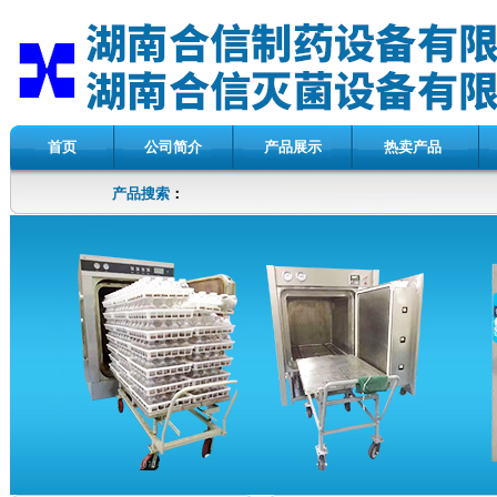
首页
公司简介
产品展示
热卖产品
产品搜索
：