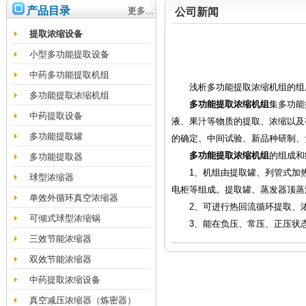
产品目录
更多...
公司新闻
提取浓缩设备
小型多功能提取设备
中药多功能提取机组
浅析多功能提取浓缩机组的组
多功能提取浓缩机组
多功能提取浓缩机组
集多功能
中药提取设备
液、果汁等物质的提取、浓缩以及
多功能提取罐
的确定、中间试验、新品种研制、
多功能提取浓缩机组
的组成和
多功能提取器
1、机组由提取罐、列管式加热
球型浓缩器
电柜等组成。提取罐、蒸发器顶蒸
单效外循环真空浓缩器
2、可进行热回流循环提取、浓缩
可倾式球型浓缩锅
3、能在负压、常压、正压状态
三效节能浓缩器
双效节能浓缩器
中药提取浓缩设备
真空减压浓缩器（炼密器）